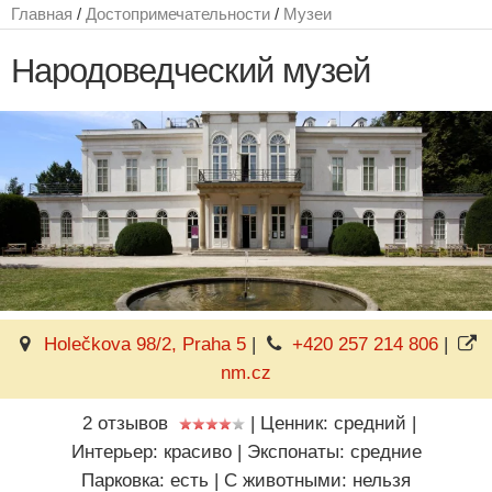
Главная
/
Достопримечательности
/
Музеи
Народоведческий музей
Holečkova 98/2, Praha 5
|
+420 257 214 806
|
nm.cz
2 отзывов
|
Ценник: средний
|
Интерьер: красиво
|
Экспонаты: средние
Парковка: есть
|
C животными: нельзя