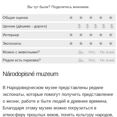
Вы тут были? Поделитесь мнением.
★
★
★
★
★
Общая оценка
$
$
$
$
$
Ценник (дёшево - дорого)
★
★
★
★
★
Интерьер
★
★
★
★
★
Экспонаты
Можно с животными?
Да
,
Нет
,
Не знаю
Рядом есть парковка?
Да
,
Нет
,
Не знаю
Národopisné muzeum
В Народоведческом музее представлены редкие
экспонаты, которые помогут получить представление
о жизни, работе и быте людей в древние времена.
Благодаря этому музею можно погрузиться в
атмосферу прошлых веков, понять культуру народов,