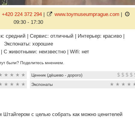
+420 224 372 294
|
www.toymuseumprague.com
|
09:30 - 17:30
к: средний
|
Сервис: отличный
|
Интерьер: красиво
|
Экспонаты: хорошие
|
C животными: неизвестно
|
Wifi: нет
тут были? Поделитесь мнением.
★
★
★
★
★
$
$
$
$
Ценник (дёшево - дорого)
★
★
★
★
★
★
★
★
★
Экспонаты
 Штайгером с целью собрать как можно ценителей