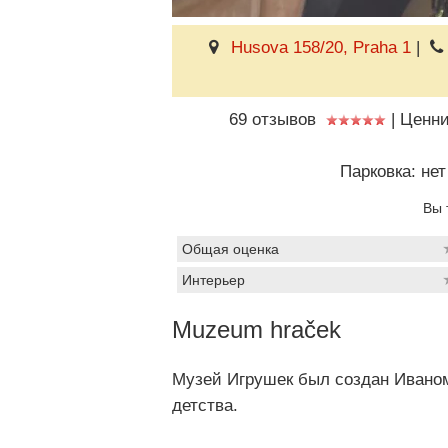
Husova 158/20, Praha 1
|
69 отзывов
|
Ценни
Парковка: нет
Вы 
Общая оценка
Интерьер
Muzeum hraček
Музей Игрушек был создан Иваном
детства.