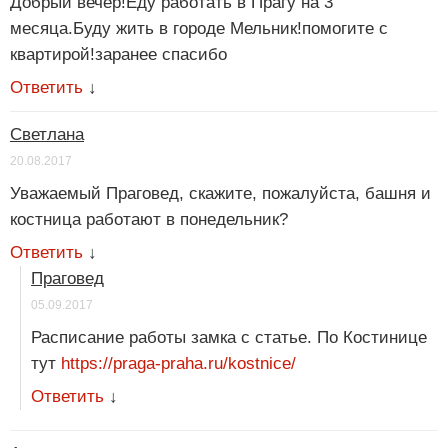
Добрый вечер!Еду работать в Прагу на 3
месяца.Буду жить в городе Мельник!помогите с
квартирой!заранее спасибо
Ответить
↓
Светлана
20.08.2017
Уважаемый Праговед, скажите, пожалуйста, башня и
костница работают в понедельник?
Ответить
↓
Праговед
05.09.2017
Расписание работы замка с статье. По Костинице
тут
https://praga-praha.ru/kostnice/
Ответить
↓