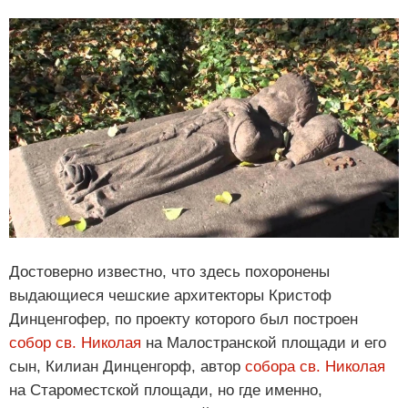
Достоверно известно, что здесь похоронены
выдающиеся чешские архитекторы Кристоф
Динценгофер, по проекту которого был построен
собор св. Николая
на Малостранской площади и его
сын, Килиан Динценгорф, автор
собора св. Николая
на Староместской площади, но где именно,