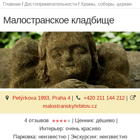
Главная
/
Достопримечательности
/
Храмы, соборы, церкви
Малостранское кладбище
Petýrkova 1993, Praha 4
|
+420 211 144 212
|
malostranskyhrbitov.cz
4 отзывов
|
Ценник: дёшево
|
Интерьер: очень красиво
Парковка: неизвестно
|
Экскурсии: неизвестно