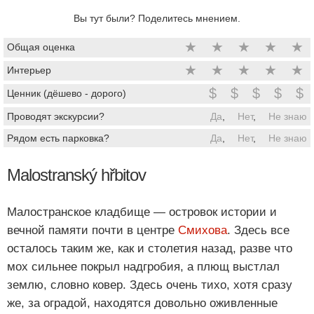
Вы тут были? Поделитесь мнением.
★
★
★
★
★
Общая оценка
★
★
★
★
★
Интерьер
$
$
$
$
$
Ценник (дёшево - дорого)
Проводят экскурсии?
Да
,
Нет
,
Не знаю
Рядом есть парковка?
Да
,
Нет
,
Не знаю
Malostranský hřbitov
Малостранское кладбище — островок истории и
вечной памяти почти в центре
Смихова
. Здесь все
осталось таким же, как и столетия назад, разве что
мох сильнее покрыл надгробия, а плющ выстлал
землю, словно ковер. Здесь очень тихо, хотя сразу
же, за оградой, находятся довольно оживленные