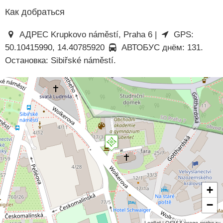
Как добраться
АДРЕС Krupkovo náměstí, Praha 6 |
GPS:
50.10415990, 14.40785920
АВТОБУС днём: 131.
Остановка: Sibiřské náměstí.
+
−
Leaflet | OSM & praga-praha.ru