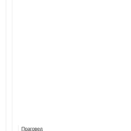
Праговед