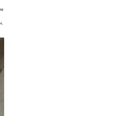
ем
ы,