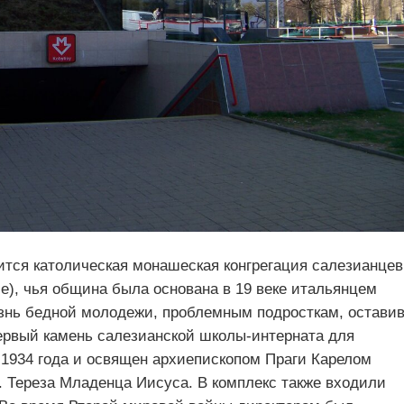
тся католическая монашеская конгрегация салезианцев
žíše), чья община была основана в 19 веке итальянцем
знь бедной молодежи, проблемным подросткам, остави
ервый камень салезианской школы-интерната для
 1934 года и освящен архиепископом Праги Карелом
Тереза ​​Младенца Иисуса. В комплекс также входили