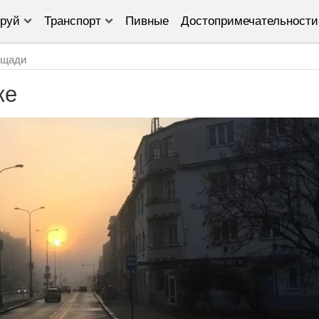
руй
Транспорт
Пивные
Достопримечательности
щади
ке