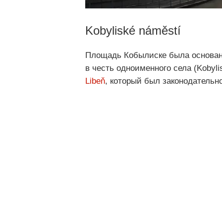
Kobyliské náměstí
Площадь Кобылиске была основана 
в честь одноименного села (Kobyli
Libeň
, который был законодательно