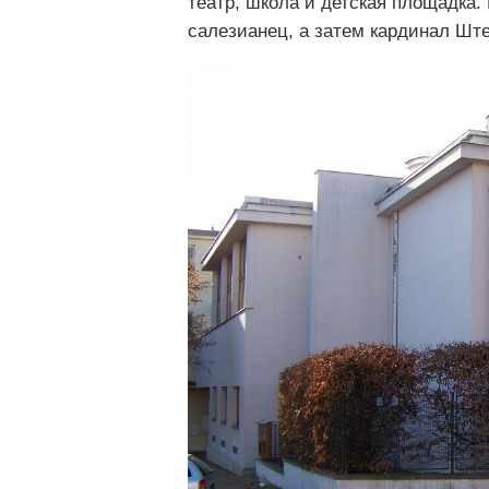
театр, школа и детская площадка
салезианец, а затем кардинал Ште