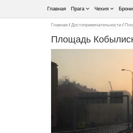
Главная
Прага
Чехия
Брони
Главная
/
Достопримечательности
/
Пло
Площадь Кобылис