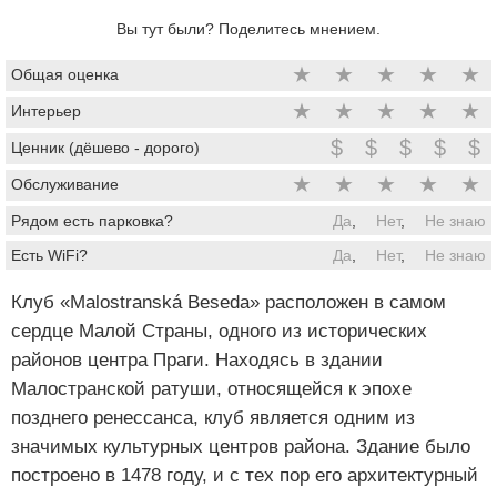
Вы тут были? Поделитесь мнением.
★
★
★
★
★
Общая оценка
★
★
★
★
★
Интерьер
$
$
$
$
$
Ценник (дёшево - дорого)
★
★
★
★
★
Обслуживание
Рядом есть парковка?
Да
,
Нет
,
Не знаю
Есть WiFi?
Да
,
Нет
,
Не знаю
Клуб «Malostranská Beseda» расположен в самом
сердце Малой Страны, одного из исторических
районов центра Праги. Находясь в здании
Малостранской ратуши, относящейся к эпохе
позднего ренессанса, клуб является одним из
значимых культурных центров района. Здание было
построено в 1478 году, и с тех пор его архитектурный