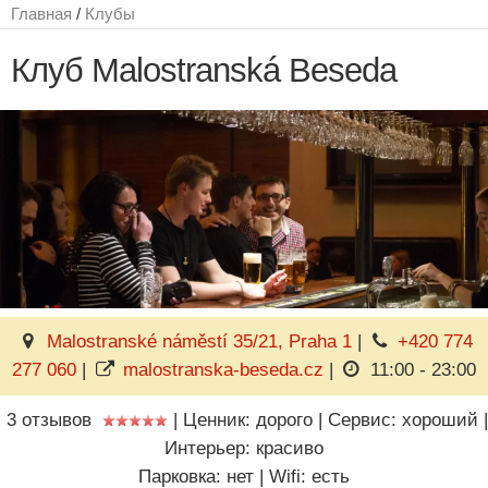
Главная
/
Клубы
Клуб Malostranská Beseda
Malostranské náměstí 35/21, Praha 1
|
+420 774
277 060
|
malostranska-beseda.cz
|
11:00 - 23:00
3 отзывов
|
Ценник: дорого
|
Сервис: хороший
|
Интерьер: красиво
Парковка: нет
|
Wifi: есть