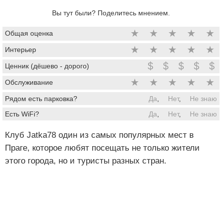
Вы тут были? Поделитесь мнением.
★
★
★
★
★
Общая оценка
★
★
★
★
★
Интерьер
$
$
$
$
$
Ценник (дёшево - дорого)
★
★
★
★
★
Обслуживание
Рядом есть парковка?
Да
,
Нет
,
Не знаю
Есть WiFi?
Да
,
Нет
,
Не знаю
Клуб Jatka78 один из самых популярных мест в
Праге, которое любят посещать не только жители
этого города, но и туристы разных стран.