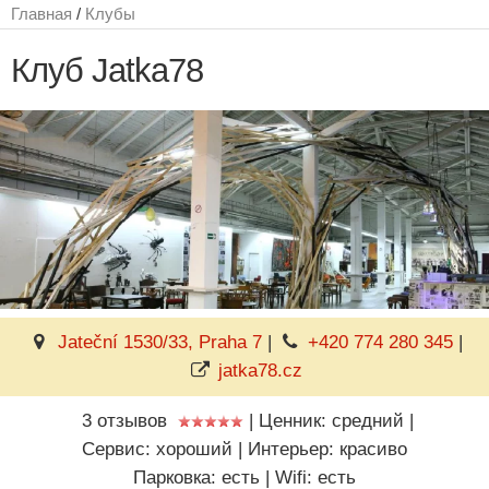
Главная
/
Клубы
Клуб Jatka78
Jateční 1530/33, Praha 7
|
+420 774 280 345
|
jatka78.cz
3 отзывов
|
Ценник: средний
|
Сервис: хороший
|
Интерьер: красиво
Парковка: есть
|
Wifi: есть