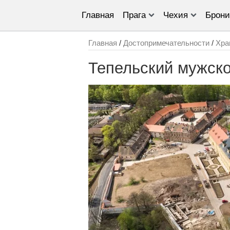
Главная
Прага
Чехия
Брони
Главная
/
Достопримечательности
/
Хра
Тепельский мужск