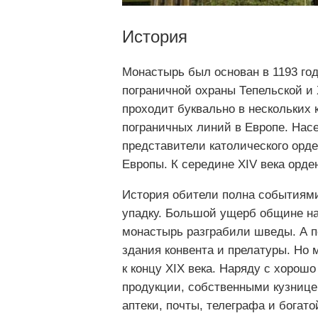
История
Монастырь был основан в 1193 го
пограничной охраны Тепельской и
проходит буквально в нескольких 
пограничных линий в Европе. Нас
представители католического орд
Европы. К середине XIV века орд
История обители полна событиями,
упадку. Большой ущерб общине нан
монастырь разграбили шведы. А п
здания конвента и прелатуры. Но
к концу XIX века. Наряду с хорош
продукции, собственными кузнице
аптеки, почты, телеграфа и богат