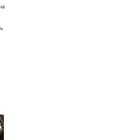
на
ть