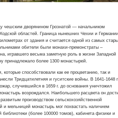
ду чешским дворянином Грознатой — начальником
 Ходской областей. Граница нынешних Чехии и Германи
километрах от здания и считается одной из самых стар
ельниками обители были монахи-премонстраты –
ена, игравшего весьма заметную роль в жизни Западной
ену принадлежало более 1300 монастырей.
 которые способствовали как ее процветанию, так и
если Тридцатилетняя и гуситские войны. В 1641-1648 г
ожар, случившийся в 1659 г. до основания уничтожил
 монастырь возрождался. Наибольшего расцвета он дост
о развитым производством сельскохозяйственной
й и мельницей монастырь мог похвастать наличием
ой библиотеки (более 100000 томов), кабинета физики и