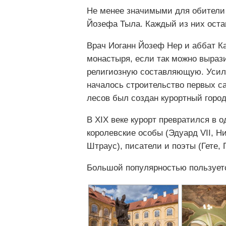
Не менее значимыми для обители 
Йозефа Тыла. Каждый из них оста
Врач Иоганн Йозеф Нер и аббат К
монастыря, если так можно вырази
религиозную составляющую. Усили
началось строительство первых са
лесов был создан курортный горо
В XIX веке курорт превратился в
королевские особы (Эдуард VII, Н
Штраус), писатели и поэты (Гете, Г
Большой популярностью пользуетс