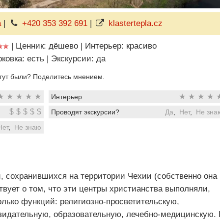
á
|
+420 353 392 691
|
klastertepla.cz
|
Ценник: дёшево
|
Интерьер: красиво
ковка: есть
|
Экскурсии: да
тут были? Поделитесь мнением.
★
★
★
★
★
★
★
★
★
Интерьер
$
$
$
$
$
Проводят экскурсии?
Да
,
Нет
,
Не зна
Нет
,
Не знаю
, сохранившихся на территории Чехии (собственно она
твует о том, что эти центры христианства выполняли,
олько функций: религиозно-просветительскую,
зидательную, образовательную, лечебно-медицинскую. 