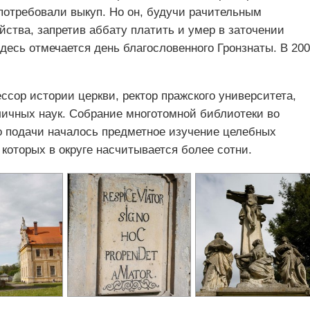
отребовали выкуп. Но он, будучи рачительным
ства, запретив аббату платить и умер в заточении
здесь отмечается день благословенного Гронзнаты. В 20
сор истории церкви, ректор пражского университета,
личных наук. Собрание многотомной библиотеки во
го подачи началось предметное изучение целебных
которых в округе насчитывается более сотни.