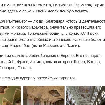
и имена аббатов Клемента, Гильберта Гельмера, Герма
вил здесь о себе и своих делах добрую память.
арл Райтенберг — люди, благодаря которым деятельнос
ться, мирского характера, значительно превзошла его
ями монахов Тепельской общины в конце XVIII века
наториев около целебных источников. На месте болот и
д-сад Мариенбад (ныне Марианские Лазни).
 один из самых фешенебельных в Европе. Его посещали
иколай II, Франц Иосиф), композиторы (Шопен, Вагнер,
ончаров, Гоголь).
я сегодня курорт у российских туристов.