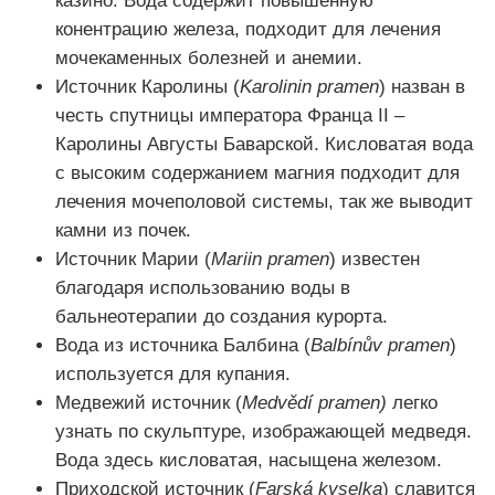
казино. Вода содержит повышенную
конентрацию железа, подходит для лечения
мочекаменных болезней и анемии.
Источник Каролины (
Karolinin pramen
) назван в
честь спутницы императора Франца II –
Каролины Августы Баварской. Кисловатая вода
с высоким содержанием магния подходит для
лечения мочеполовой системы, так же выводит
камни из почек.
Источник Марии (
Mariin pramen
) известен
благодаря использованию воды в
бальнеотерапии до создания курорта.
Вода из источника Балбина (
Balbínův pramen
)
используется для купания.
Медвежий источник (
Medvědí pramen)
легко
узнать по скульптуре, изображающей медведя.
Вода здесь кисловатая, насыщена железом.
Приходской источник (
Farská kyselka
) славится