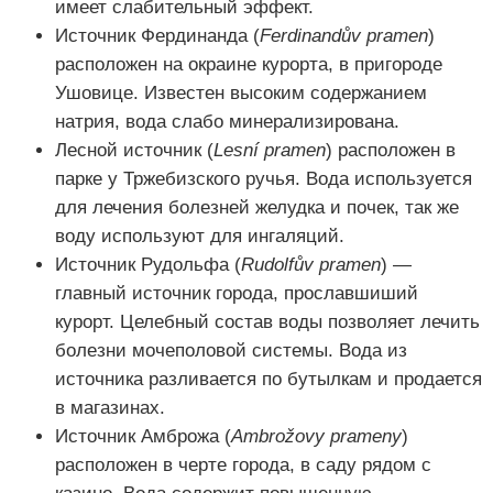
имеет слабительный эффект.
Источник Фердинанда (
Ferdinandův pramen
)
расположен на окраине курорта, в пригороде
Ушовице. Известен высоким содержанием
натрия, вода слабо минерализирована.
Лесной источник (
Lesní pramen
) расположен в
парке у Тржебизского ручья. Вода используется
для лечения болезней желудка и почек, так же
воду используют для ингаляций.
Источник Рудольфа (
Rudolfův pramen
) —
главный источник города, прославшиший
курорт. Целебный состав воды позволяет лечить
болезни мочеполовой системы. Вода из
источника разливается по бутылкам и продается
в магазинах.
Источник Амброжа (
Ambrožovy prameny
)
расположен в черте города, в саду рядом с