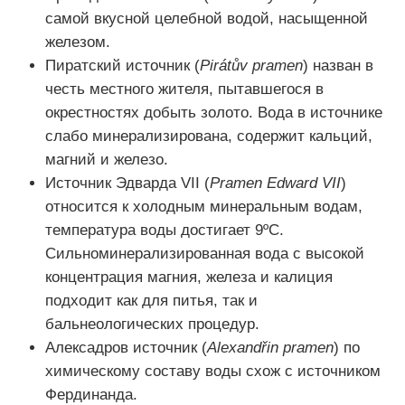
самой вкусной целебной водой, насыщенной
железом.
Пиратский источник (
Pirátův pramen
) назван в
честь местного жителя, пытавшегося в
окрестностях добыть золото. Вода в источнике
слабо минерализирована, содержит кальций,
магний и железо.
Источник Эдварда VII (
Pramen Edward VII
)
относится к холодным минеральным водам,
температура воды достигает 9ºC.
Сильноминерализированная вода с высокой
концентрация магния, железа и калиция
подходит как для питья, так и
бальнеологических процедур.
Алексадров источник (
Alexandřin pramen
) по
химическому составу воды схож с источником
Фердинанда.