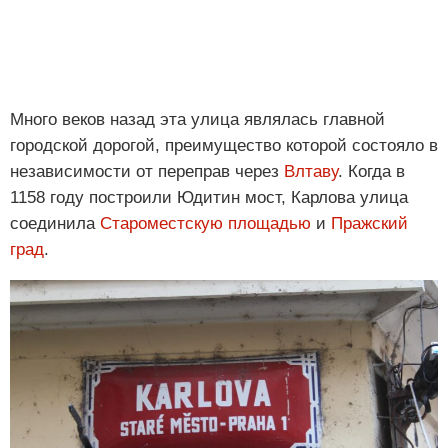
Много веков назад эта улица являлась главной
городской дорогой, преимущество которой состояло в
независимости от переправ через
Влтаву
. Когда в
1158 году построили Юдитин мост, Карлова улица
соединила
Староместскую площадью
и
Пражский
град
.