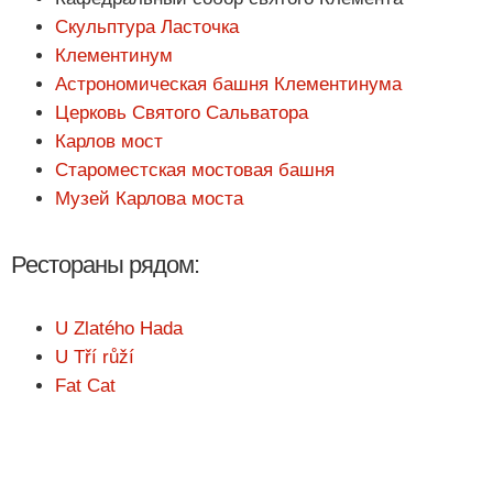
Скульптура Ласточка
Клементинум
Астрономическая башня Клементинума
Церковь Святого Сальватора
Карлов мост
Староместская мостовая башня
Музей Карлова моста
Рестораны рядом:
U Zlatého Hada
U Tří růží
Fat Cat