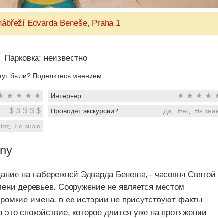
nábřeží Edvarda Beneše, Praha 1
Парковка: неизвестно
тут были? Поделитесь мнением.
★
★
★
★
★
★
★
★
★
Интерьер
$
$
$
$
$
Проводят экскурсии?
Да
,
Нет
,
Не зна
Нет
,
Не знаю
eny
дание на набережной Эдварда Бенеша,– часовня Святой
лени деревьев. Сооружение не является местом
громкие имена, в ее истории не присутствуют факты
 это спокойствие, которое длится уже на протяжении