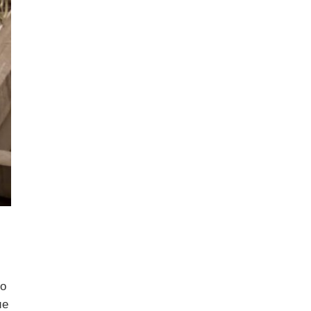
до
ие