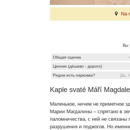
Na 
Вы 
Общая оценка
Ценник (дёшево - дорого)
Рядом есть парковка?
Да
,
Kaple svaté Máří Magdal
Маленькое, ничем не приметное з
Марии Магдалины – спрятано в зе
паломничества, с ней не связаны 
разрушения и поджогов. Но именно