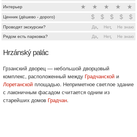
★
★
★
★
★
Интерьер
$
$
$
$
$
Ценник (дёшево - дорого)
Проводят экскурсии?
Да
,
Нет
,
Не знаю
Рядом есть парковка?
Да
,
Нет
,
Не знаю
Hrzánský palác
Грзанский дворец — небольшой дворцовый
комплекс, расположенный между
Градчанской
и
Лоретанской
площадью. Неприметное светлое здание
с лаконичным фасадом считается одним из
старейших домов
Градчан
.