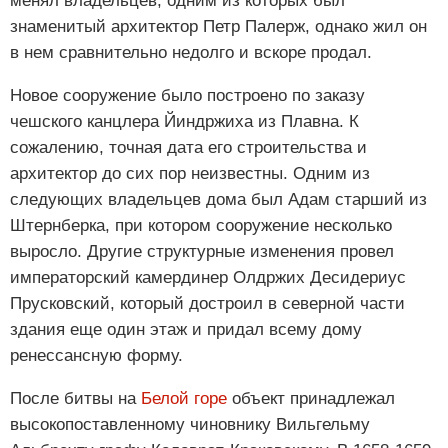
менял владельцев, одним из которых был
знаменитый архитектор Петр Палерж, однако жил он
в нем сравнительно недолго и вскоре продал.
Новое сооружение было построено по заказу
чешского канцлера Йиндржиха из Плавна. К
сожалению, точная дата его строительства и
архитектор до сих пор неизвестны. Одним из
следующих владельцев дома был Адам старший из
Штернберка, при котором сооружение несколько
выросло. Другие структурные изменения провел
императорский камердинер Олдржих Десидериус
Прусковский, который достроил в северной части
здания еще один этаж и придал всему дому
ренессансную форму.
После битвы на
Белой горе
объект принадлежал
высокопоставленному чиновнику Вильгельму