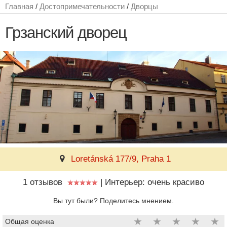
Главная
/
Достопримечательности
/
Дворцы
Грзанский дворец
Loretánská 177/9, Praha 1
1 отзывов
|
Интерьер: очень красиво
Вы тут были? Поделитесь мнением.
★
★
★
★
★
Общая оценка