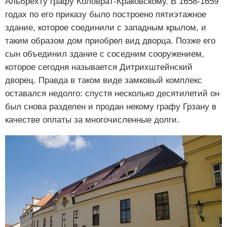
Альбрехту графу Коловрат-Краковскому. В 1658-1659
годах по его приказу было построено пятиэтажное
здание, которое соединили с западным крылом, и
таким образом дом приобрел вид дворца. Позже его
сын объединил здание с соседним сооружением,
которое сегодня называется Дитрихштейнский
дворец. Правда в таком виде замковый комплекс
оставался недолго: спустя несколько десятилетий он
был снова разделен и продан некому графу Грзану в
качестве оплаты за многочисленные долги.