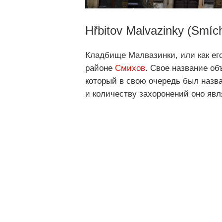
Hřbitov Malvazinky (Smích
Кладбище Малвазинки, или как ег
районе
Смихов
. Свое название об
который в свою очередь был назв
и количеству захоронений оно явл