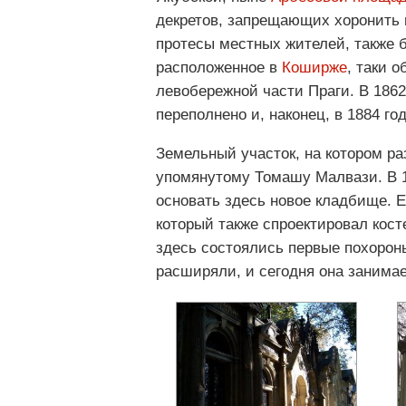
декретов, запрещающих хоронить в
протесы местных жителей, также 
расположенное в
Коширже
, таки 
левобережной части Праги. В 1862
переполнено и, наконец, в 1884 го
Земельный участок, на котором р
упомянутому Томашу Малвази. В 18
основать здесь новое кладбище. 
который также спроектировал кост
здесь состоялись первые похорон
расширяли, и сегодня она занима