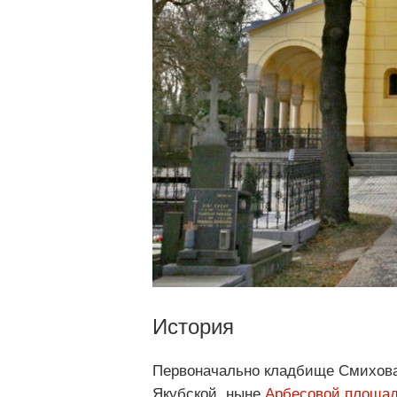
История
Первоначально кладбище Смихова 
Якубской, ныне
Арбесовой площа