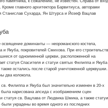
ого памятника, к сожалению, не известен. Справа от вхо
 Кроме главного архитектора Барвитиуса, авторами
я Станислав Сухарда, Ян Штурса и Йозеф Вацлав
уба
е освящение доминанты — неороманского костела,
а и Якуба, покровителей Смихова. При его строительст
шиеся от одноименной церкви, расположенной на
ет статуя Спасителя и статуи святых Филиппа и Якуба
е также остались после старой уничтоженной церквушки.
ны два колокола.
 св. Филиппа и Якуба был значительно изменен в 20-х
г. была нарисована апсида с изображением сцен
 статуя св. Вацлава от Людвика Шмика, а также стату
е были украдены во время одного из последних