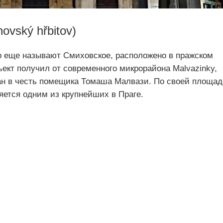
ovský hřbitov)
о еще называют Смиховское, расположено в пражском
ъект получил от современного микрорайона Malvazinky,
ан в честь помещика Томаша Малвази. По своей площа
яется одним из крупнейших в Праге.