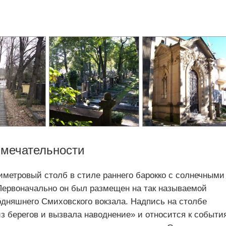
имечательности
иметровый столб в стиле раннего барокко с солнечными
Первоначально он был размещен на так называемой
одняшнего Смиховского вокзала. Надпись на столбе
из берегов и вызвала наводнение» и относится к событи