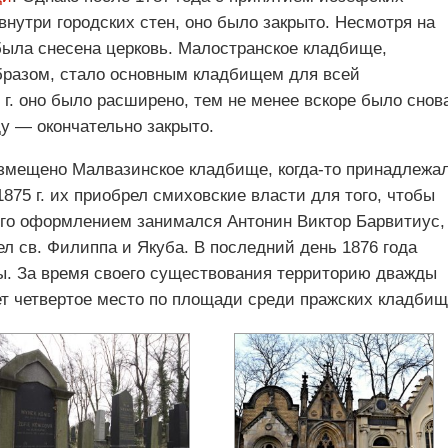
нутри городских стен, оно было закрыто. Несмотря на
была снесена церковь. Малостранское кладбище,
образом, стало основным кладбищем для всей
 г. оно было расширено, тем не менее вскоре было снов
ду — окончательно закрыто.
азмещено Малвазинское кладбище, когда-то принадлежа
75 г. их приобрел смиховские власти для того, чтобы
Его оформлением занимался Антонин Виктор Барвитиус,
ел св. Филиппа и Якуба. В последний день 1876 года
ы. За время своего существования территорию дважды
ет четвертое место по площади среди пражских кладбищ