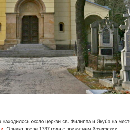
находилось около церкви св. Филиппа и Якуба на мест
ди
. Однако после 1787 года с принятием йозефских