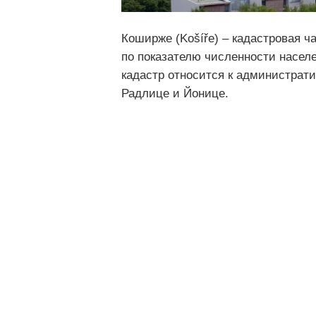
Коширже (Košíře) – кадастровая ч
по показателю численности населе
кадастр относится к администрат
Радлице и Йонице.