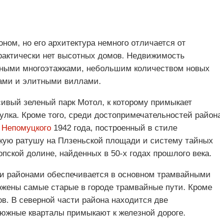
ом, но его архитектура немного отличается от
практически нет высотных домов. Недвижимость
ьными многоэтажками, небольшим количеством новых
ами и элитными виллами.
сивый зеленый парк Мотол, к которому примыкает
улка. Кроме того, среди достопримечательностей район
а Непомуцкого
1942 года, построенный в стиле
кую ратушу на Плзеньской площади и систему тайных
пской долине, найденных в 50-х годах прошлого века.
ми районами обеспечивается в основном трамвайными
ожены самые старые в городе трамвайные пути. Кроме
ов. В северной части района находится две
 южные кварталы примыкают к железной дороге.