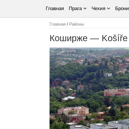
Главная
Прага
Чехия
Брони
Главная
/
Районы
Коширже — Košíře