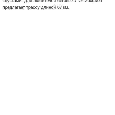
спусками. Для любителей беговых лыж Хохфихт
предлагает трассу длиной 67 км.