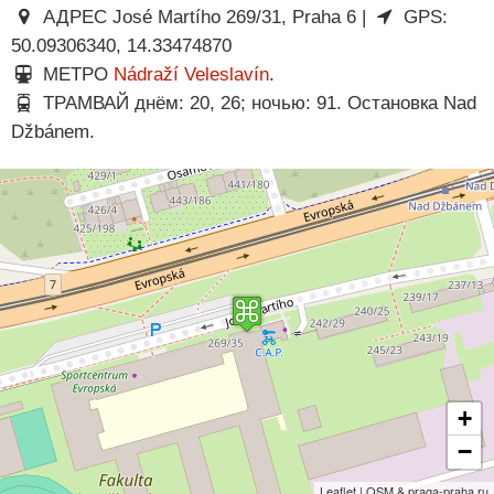
АДРЕС José Martího 269/31, Praha 6 |
GPS:
50.09306340, 14.33474870
МЕТРО
Nádraží Veleslavín
.
ТРАМВАЙ днём: 20, 26; ночью: 91. Остановка Nad
Džbánem.
+
−
Leaflet | OSM & praga-praha.ru