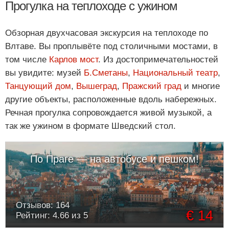
Прогулка на теплоходе с ужином
Обзорная двухчасовая экскурсия на теплоходе по
Влтаве. Вы проплывёте под столичными мостами, в
том числе
Карлов мост
. Из достопримечательностей
вы увидите: музей
Б.Сметаны
,
Национальный театр
,
Танцующий дом
,
Вышеград
,
Пражский град
и многие
другие объекты, расположенные вдоль набережных.
Речная прогулка сопровождается живой музыкой, а
так же ужином в формате Шведский стол.
По Праге — на автобусе и пешком!
Отзывов: 164
€ 14
Рейтинг: 4.66 из 5