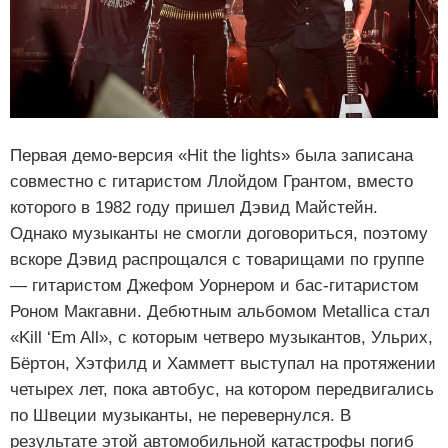
Первая демо-версия «Hit the lights» была записана
совместно с гитаристом Ллойдом Грантом, вместо
которого в 1982 году пришел Дэвид Майстейн.
Однако музыканты не смогли договориться, поэтому
вскоре Дэвид распрощался с товарищами по группе
— гитаристом Джефом Уорнером и бас-гитаристом
Роном Макгавни. Дебютным альбомом Metallica стал
«Kill ‘Em All», с которым четверо музыкантов, Ульрих,
Бёртон, Хэтфилд и Хамметт выступал на протяжении
четырех лет, пока автобус, на котором передвигались
по Швеции музыканты, не перевернулся. В
результате этой автомобильной катастрофы погиб