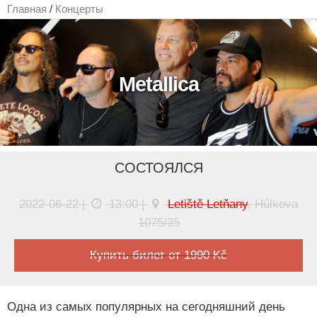
Главная
/
Концерты
Metallica
СОСТОЯЛСЯ
2022-06-22 |
13:00 |
Letiště Letňany
, Hůlkova
1075/35
Купить билет от 1990 Kč
Одна из самых популярных на сегодняшний день