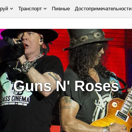
руй
Транспорт
Пивные
Достопримечательности
Guns N' Roses