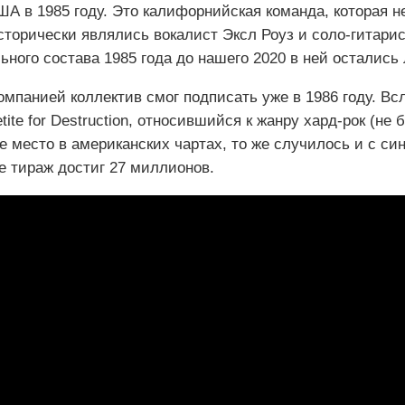
ША в 1985 году. Это калифорнийская команда, которая н
торически являлись вокалист Эксл Роуз и соло-гитари
льного состава 1985 года до нашего 2020 в ней остались
мпанией коллектив смог подписать уже в 1986 году. Всл
te for Destruction, относившийся к жанру хард-рок (не 
 место в американских чартах, то же случилось и с син
е тираж достиг 27 миллионов.