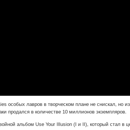
ies особых лавров в творческом плане не снискал, но и
аки продался в количестве 10 миллионов экземпляров.
ойной альбом Use Your Illusion (I и II), который стал в