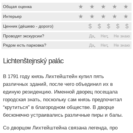
★
★
★
★
★
Общая оценка
★
★
★
★
★
Интерьер
$
$
$
$
$
Ценник (дёшево - дорого)
Проводят экскурсии?
Да
,
Нет
,
Не знаю
Рядом есть парковка?
Да
,
Нет
,
Не знаю
Lichtenštejnský palác
В 1791 году князь Лихтейштейн купил пять
различных зданий, после чего объединил их в
единую резиденцию. Именной дворец посещала
городская знать, поскольку сам князь предпочитал
“крутиться” в благородном обществе. В дворце
бесконечно устраивались различные пиры и балы.
Со дворцом Лихтейштейна связана легенда, про