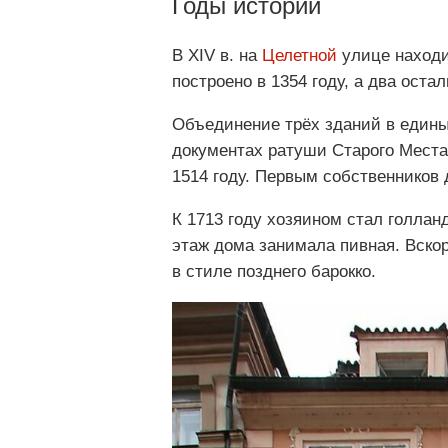
Годы истории
В XIV в. на
Целетной
улице находи
построено в 1354 году, а два оста
Объединение трёх зданий в едины
документах ратуши Старого Места
1514 году. Первым собственников 
К 1713 году хозяином стал голлан
этаж дома занимала пивная. Вскор
в стиле позднего барокко.