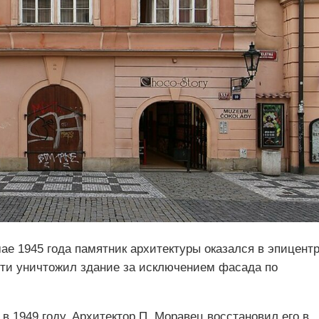
ае 1945 года памятник архитектуры оказался в эпицент
ти уничтожил здание за исключением фасада по
 1949 году. Архитектор П. Моравец восстановил его в