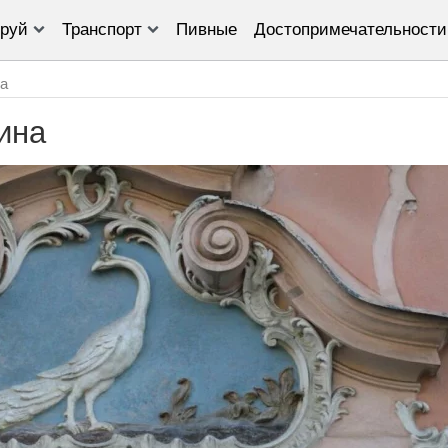
руй
Транспорт
Пивные
Достопримечательности
а
ина