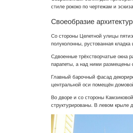
стиле рококо по чертежам и эскиза
Своеобразие архитекту
Со стороны Целетной улицы пяти
полуколонны, рустованная кладка
Сдвоенные трёхстворчатые окна р
парапеты, а над ними размещены 
Главный барочный фасад декориро
центральной оси помещён домовой
Во дворе и со стороны Камзиково
структурированы. В левом крыле 