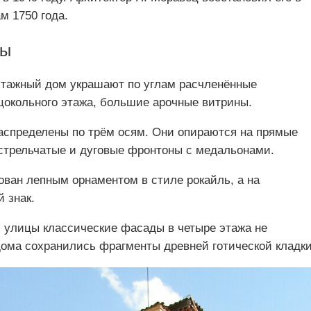
м 1750 года.
ры
этажный дом украшают по углам расчленённые
 цокольного этажа, большие арочные витрины.
аспределены по трём осям. Они опираются на прямые
стрельчатые и дуговые фронтоны с медальонами.
ван лепным орнаментом в стиле рокайль, а на
 знак.
й улицы классические фасады в четыре этажа не
дома сохранились фрагменты древней готической кладки