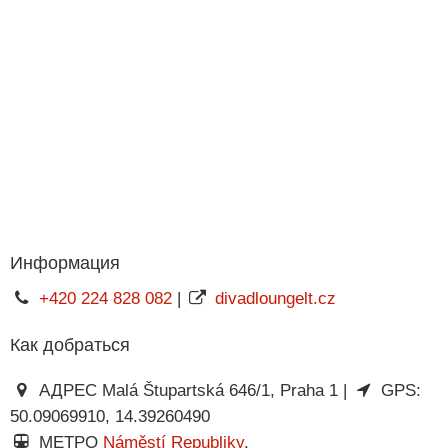
Информация
+420 224 828 082
|
divadloungelt.cz
Как добраться
АДРЕС Malá Štupartská 646/1, Praha 1 |
GPS:
50.09069910, 14.39260490
МЕТРО
Náměstí Republiky
.