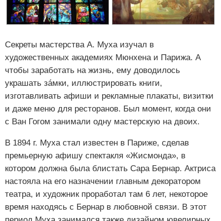
Секреты мастерства А. Муха изучал в
художественных академиях Мюнхена и Парижа. А
чтобы заработать на жизнь, ему доводилось
украшать зáмки, иллюстрировать книги,
изготавливать афиши и рекламные плакаты, визитки
и даже меню для ресторанов. Был момент, когда они
с Ван Гогом занимали одну мастерскую на двоих.
В 1894 г. Муха стал известен в Париже, сделав
премьерную афишу спектакля «Жисмонда», в
котором должна была блистать Сара Бернар. Актриса
настояла на его назначении главным декоратором
театра, и художник проработал там 6 лет, некоторое
время находясь с Бернар в любовной связи. В этот
период Муха занимался также дизайном ювелирных