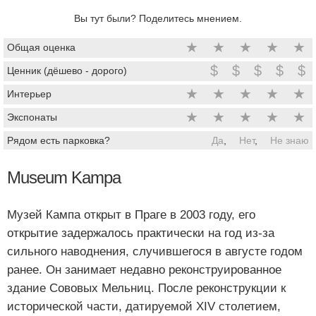
Вы тут были? Поделитесь мнением.
★
★
★
★
★
Общая оценка
$
$
$
$
$
Ценник (дёшево - дорого)
★
★
★
★
★
Интерьер
★
★
★
★
★
Экспонаты
Рядом есть парковка?
Да
,
Нет
,
Не знаю
Museum Kampa
Музей Кампа открыт в Праге в 2003 году, его
открытие задержалось практически на год из-за
сильного наводнения, случившегося в августе годом
ранее. Он занимает недавно реконструированное
здание Сововых Мельниц. После реконструкции к
исторической части, датируемой XIV столетием,