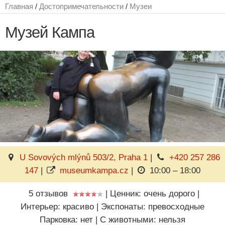
Главная
/
Достопримечательности
/
Музеи
Музей Кампа
U Sovových mlýnů 503/2, Praha 1
|
+420 257 286
147
|
museumkampa.cz
|
10:00 – 18:00
5 отзывов
|
Ценник: очень дорого
|
Интерьер: красиво
|
Экспонаты: превосходные
Парковка: нет
|
C животными: нельзя