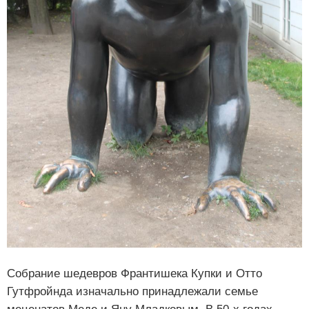
Собрание шедевров Франтишека Купки и Отто
Гутфройнда изначально принадлежали семье