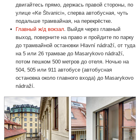
двигайтесь прямо, держась правой стороны, по
улице «Ke Štvanici», сперва автобусная, чуть
подальше трамвайная, на перекрёстке.
Главный ж/д вокзал
. Выйдя через главный
выход, поверните на право и пройдите по парку
до трамвайной остановки Hlavní nádraží, от туда
на 5 или 26 трамвае до Masarykovo nádraží,
потом пешком 500 метров до отеля. Ночью на
504, 505 или 911 автобусе (автобусная
остановка около главного входа) до Masarykovo
nádraží.