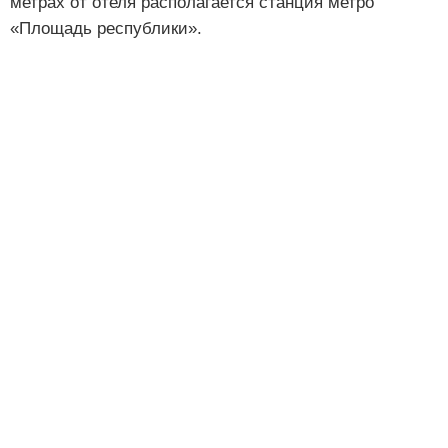
метрах от отеля располагается станция метро
«Площадь республики».