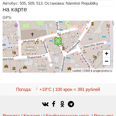
Автобус: 505, 509, 513. Остановка: Náměstí Republiky
на карте
GPS:
+
−
Leaflet | OSM & praga-praha.ru
Погода
:
+19°C
|
100 крон = 391 рублей
Реклама / Контакты
|
Конфиденциальность
|
Рассылка