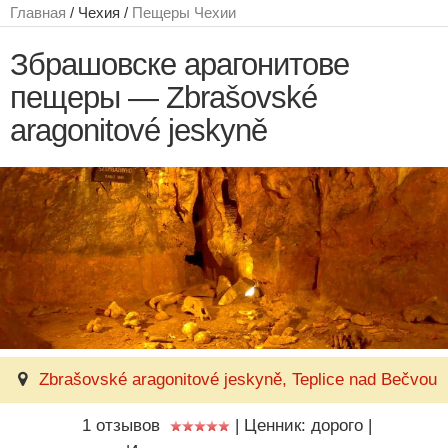
Главная
/ Чехия /
Пещеры Чехии
Збрашовске арагонитове
пещеры — Zbrašovské
aragonitové jeskyně
Zbrašovské aragonitové jeskyně, Teplice nad Bečvou
1 отзывов
|
Ценник: дорого
|