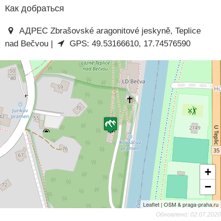
Как добраться
АДРЕС Zbrašovské aragonitové jeskyně, Teplice
nad Bečvou |
GPS: 49.53166610, 17.74576590
+
−
Leaflet | OSM & praga-praha.ru
Обновлено: 02.07.2020