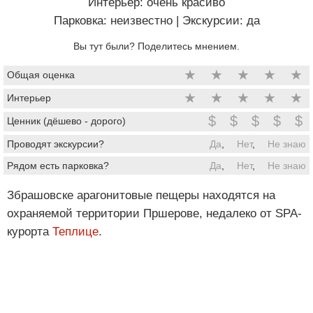
Интерьер: очень красиво
Парковка: неизвестно
|
Экскурсии: да
Вы тут были? Поделитесь мнением.
★
★
★
★
★
Общая оценка
★
★
★
★
★
Интерьер
$
$
$
$
$
Ценник (дёшево - дорого)
Проводят экскурсии?
Да
,
Нет
,
Не знаю
Рядом есть парковка?
Да
,
Нет
,
Не знаю
Збрашовске арагонитовые пещеры находятся на
охраняемой территории Пршерове, недалеко от SPA-
курорта
Теплице
.