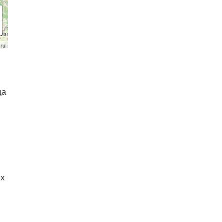
.ru
да
ых