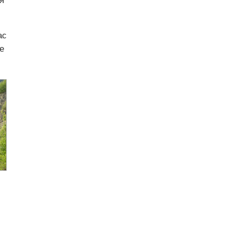
я
ас
е