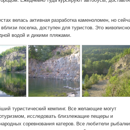
ородом. Ежедневно туда курсируют автобусы, доставля
естах велась активная разработка каменоломен, но сейч
вблизи поселка, доступен для туристов. Это живописно
дной водой и дикими пляжами.
йший туристический кемпинг. Все желающие могут
лотуризмом, исследовать близлежащие пещеры и
народных соревнования катеров. Все любители рыбалки