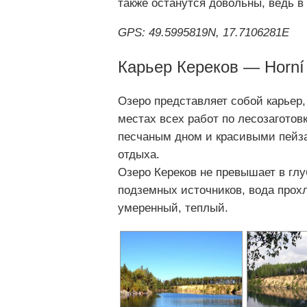
также останутся довольны, ведь в
GPS: 49.5995819N, 17.7106281E
Карьер Кереков — Horní
Озеро представляет собой карьер,
местах всех работ по лесозаготов
песчаным дном и красивыми пейз
отдыха.
Озеро Кереков не превышает в глу
подземных источников, вода прох
умеренный, теплый.