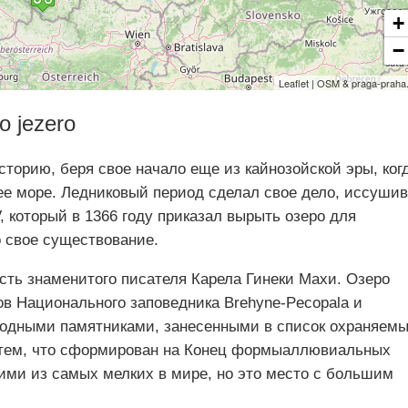
+
−
Leaflet | OSM & praga-praha
 jezero
торию, беря свое начало еще из кайнозойской эры, ког
ее море. Ледниковый период сделал свое дело, иссушив
V, который в 1366 году приказал вырыть озеро для
 свое существование.
есть знаменитого писателя Карела Гинеки Махи. Озеро
ов Национального заповедника Brehyne-Pecopala и
родными памятниками, занесенными в список охраняем
н тем, что сформирован на Конец формыаллювиальных
ими из самых мелких в мире, но это место с большим