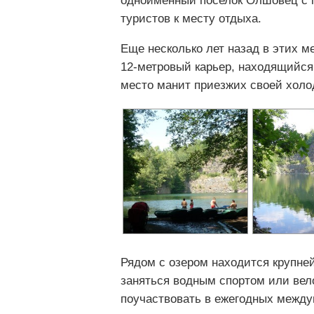
одноименный поселок Олшовец с г
туристов к месту отдыха.
Еще несколько лет назад в этих м
12-метровый карьер, находящийся 
место манит приезжих своей холо
Рядом с озером находится крупне
заняться водным спортом или ве
поучаствовать в ежегодных между