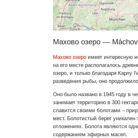
Махово озеро — Máchovo
Махово озеро
имеет интересную ис
на его месте располагалось древн
озеро, и только благодаря Карлу I
разведения рыбы, оно продолжило
Оно было названо в 1945 году в ч
занимает территорию в 300 гектар
славится своими болотами – при
мест. Болотистый берег уникале
отложениях. Болота являются одн
содержанием эфирных масел.