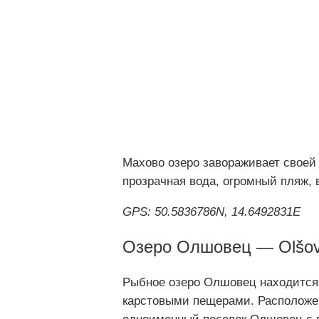
Махово озеро завораживает своей
прозрачная вода, огромный пляж,
GPS: 50.5836786N, 14.6492831E
Озеро Олшовец — Olšo
Рыбное озеро Олшовец находится
карстовыми пещерами. Расположе