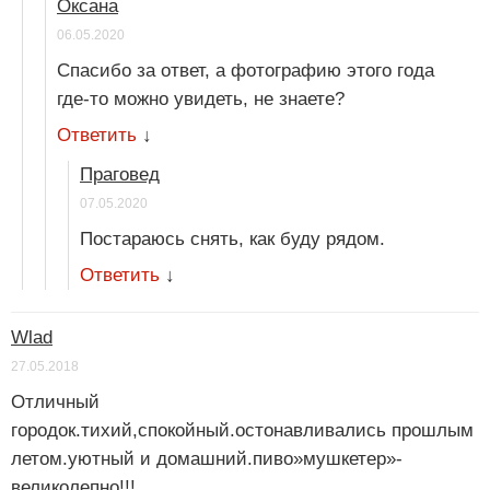
Оксана
06.05.2020
Спасибо за ответ, а фотографию этого года
где-то можно увидеть, не знаете?
Ответить
↓
Праговед
07.05.2020
Постараюсь снять, как буду рядом.
Ответить
↓
Wlad
27.05.2018
Отличный
городок.тихий,спокойный.остонавливались прошлым
летом.уютный и домашний.пиво»мушкетер»-
великолепно!!!