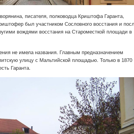
дворянина, писателя, полководца Криштофа Гаранта,
Криштофер был участником Сословного восстания и пос
другими вождями восстания на Староместкой площади в
ления не имела названия. Главным предназначением
итскую улицу с Мальтийской площадью. Только в 1870
есть Гаранта.