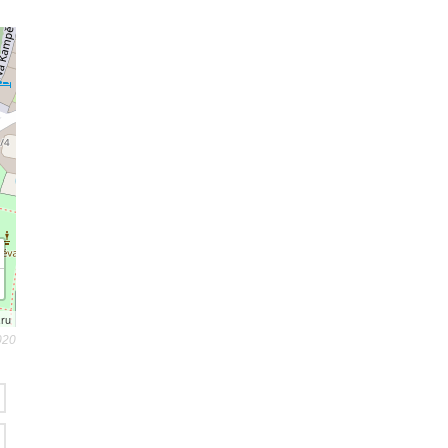
.ru
020