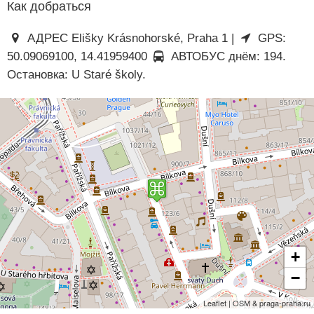
Как добраться
АДРЕС Elišky Krásnohorské, Praha 1 |
GPS:
50.09069100, 14.41959400
АВТОБУС днём: 194.
Остановка: U Staré školy.
+
−
Leaflet | OSM & praga-praha.ru