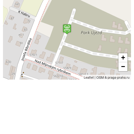
+
−
Leaflet | OSM & praga-praha.ru