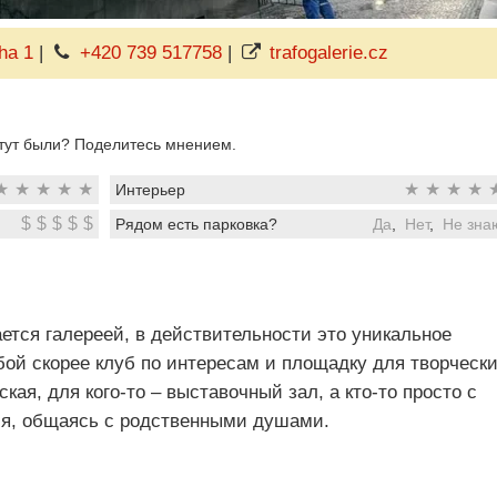
ha 1
|
+420 739 517758
|
trafogalerie.cz
тут были? Поделитесь мнением.
★
★
★
★
★
★
★
★
★
Интерьер
$
$
$
$
$
Рядом есть парковка?
Да
,
Нет
,
Не зна
ется галереей, в действительности это уникальное
бой скорее клуб по интересам и площадку для творческ
кая, для кого-то – выставочный зал, а кто-то просто с
мя, общаясь с родственными душами.