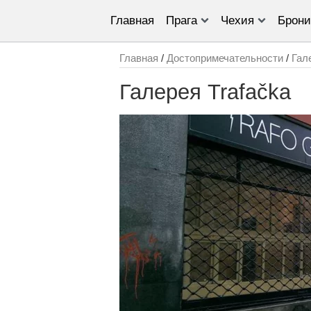
Главная
Прага
Чехия
Брони
Главная
/
Достопримечательности
/
Гал
Галерея Trafačka