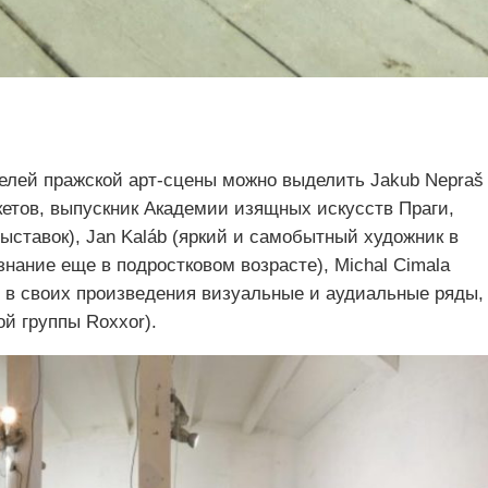
елей пражской арт-сцены можно выделить Jakub Nepraš
кетов, выпускник Академии изящных искусств Праги,
ставок), Jan Kaláb (яркий и самобытный художник в
ание еще в подростковом возрасте), Michal Cimala
 в своих произведения визуальные и аудиальные ряды,
ой группы Roxxor).