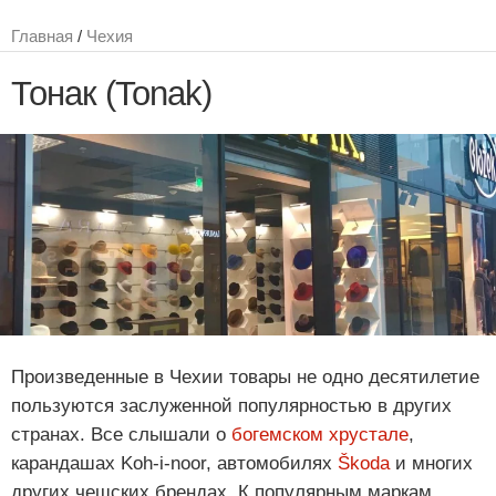
Главная
/
Чехия
Тонак (Tonak)
Произведенные в Чехии товары не одно десятилетие
пользуются заслуженной популярностью в других
странах. Все слышали о
богемском хрустале
,
карандашах Koh-i-noor, автомобилях
Škoda
и многих
других чешских брендах. К популярным маркам,