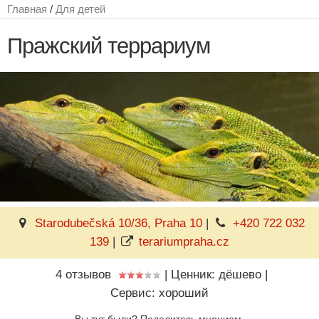
Главная
/
Для детей
Пражский террариум
Starodubečská 10/36, Praha 10
|
+420 722 032
139
|
terariumpraha.cz
4 отзывов
|
Ценник: дёшево
|
Сервис: хороший
Вы тут были? Поделитесь мнением.