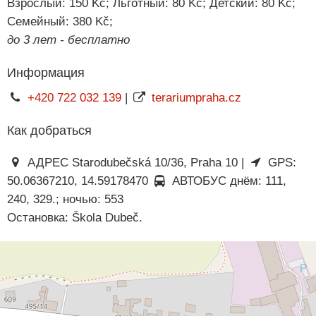
Взрослый: 150 Kč; Льготный: 80 Kč; Детский: 80 Kč;
Семейный: 380 Kč;
до 3 лет - бесплатно
Информация
+420 722 032 139
|
terariumpraha.cz
Как добраться
АДРЕС Starodubečská 10/36, Praha 10 |
GPS:
50.06367210, 14.59178470
АВТОБУС днём: 111,
240, 329.; ночью: 553
Остановка: Škola Dubeč.