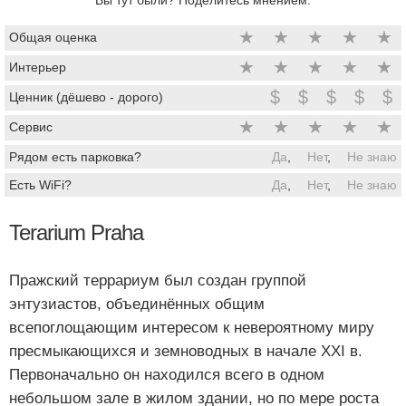
★
★
★
★
★
Общая оценка
★
★
★
★
★
Интерьер
$
$
$
$
$
Ценник (дёшево - дорого)
★
★
★
★
★
Сервис
Рядом есть парковка?
Да
,
Нет
,
Не знаю
Есть WiFi?
Да
,
Нет
,
Не знаю
Terarium Praha
Пражский террариум был создан группой
энтузиастов, объединённых общим
всепоглощающим интересом к невероятному миру
пресмыкающихся и земноводных в начале XXI в.
Первоначально он находился всего в одном
небольшом зале в жилом здании, но по мере роста