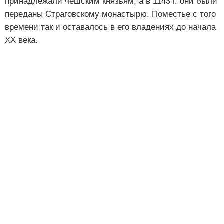
принадлежали чешским князьям, а в 1143 г. они были
переданы Страговскому монастырю. Поместье с того
времени так и оставалось в его владениях до начала
XX века.