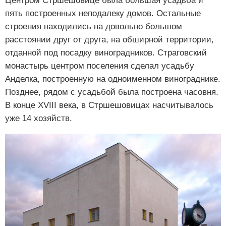
Центром Стршешовице была большая усадьба и
пять построенных неподалеку домов. Остальные
строения находились на довольно большом
расстоянии друг от друга, на обширной территории,
отданной под посадку виноградников. Страговский
монастырь центром поселения сделал усадьбу
Анделка, построенную на одноименном винограднике.
Позднее, рядом с усадьбой была построена часовня.
В конце XVIII века, в Стршешовицах насчитывалось
уже 14 хозяйств.