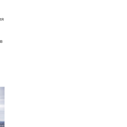
ия
 в