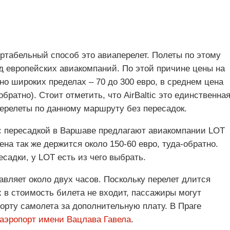
табельный способ это авиаперелет. Полеты по этому
 европейских авиакомпаний. По этой причине цены на
о широких пределах – 70 до 300 евро, в среднем цена
обратно). Стоит отметить, что AirBaltic это единственна
релеты по данному маршруту без пересадок.
с пересадкой в Варшаве предлагают авиакомпании LOT
. Цена так же держится около 150-60 евро, туда-обратно.
садки, у LOT есть из чего выбрать.
вляет около двух часов. Поскольку перелет длится
х в стоимость билета не входит, пассажиры могут
борту самолета за дополнительную плату. В Праге
аэропорт имени Вацлава Гавела
.