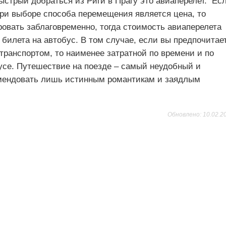
ыстрый добраться из Риги в Прагу это авиаперелет. Ес
ри выборе способа перемещения является цена, то
овать заблаговременно, тогда стоимость авиаперелета
билета на автобус. В том случае, если вы предпочитае
транспортом, то наименее затратной по времени и по
бусе. Путешествие на поезде – самый неудобный и
омендовать лишь истинным романтикам и заядлым
Обновлено: 10.02.2