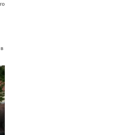
го
 в