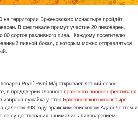
:00 на территории Брженовского монастыря пройдёт
варен. В фестивале примут участие 20 пивоварен,
ло 80 сортов разливного пива. Каждому посетителю
ванный пивной бокал, с которым можно отправляться
ый.
варен První Pivní Máj открывает летний сезон
е, в преддверии главного
пражского пивного фестиваля
я избрана лужайка у стен
Бржевновского монастыря
.
 в далёком 993 году пражским епископом Адальбертом и
лет её существования занимались пивоварением.