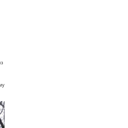
из
му