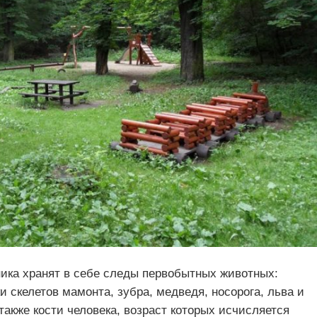
ика хранят в себе следы первобытных животных:
 скелетов мамонта, зубра, медведя, носорога, льва и
акже кости человека, возраст которых исчисляется