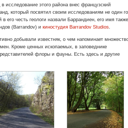
 в исследование этого района внес французский
анд, который посвятил своим исследованиям не один го
 в его честь геологи назвали Баррандиен, его имя такж
ндов (Barrandov) и
киностудия Barrandov Studios
.
ктивно добывали известняк, о чем напоминает множеств
мен. Кроме ценных ископаемых, в заповеднике
редставителей флоры и фауны. Есть здесь и другие