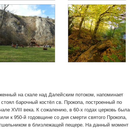
женный на скале над Далейским потоком, напоминает
ь стоял барочный костёл св. Прокопа, построенный по
але XVIII века. К сожалению, в 60-х годах церковь была
чили к 950-й годовщине со дня смерти святого Прокопа,
отшельником в близлежащей пещере. На данный момент