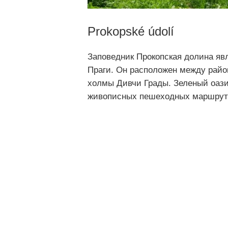
Prokopské údolí
Заповедник Прокопская долина яв
Праги. Он расположен между рай
холмы Дивчи Грады. Зеленый оази
живописных пешеходных маршруто