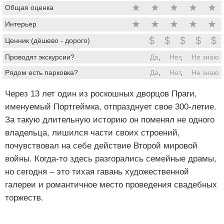
★
★
★
★
★
Общая оценка
★
★
★
★
★
Интерьер
$
$
$
$
$
Ценник (дёшево - дорого)
Проводят экскурсии?
Да
,
Нет
,
Не знаю
Рядом есть парковка?
Да
,
Нет
,
Не знаю
Через 13 лет один из роскошных дворцов Праги,
именуемый Портгеймка, отпразднует свое 300-летие.
За такую длительную историю он поменял не одного
владельца, лишился части своих строений,
почувствовал на себе действие Второй мировой
войны. Когда-то здесь разгорались семейные драмы,
но сегодня – это тихая гавань художественной
галереи и романтичное место проведения свадебных
торжеств.