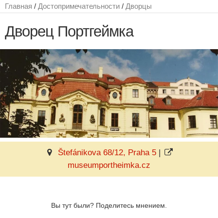
Главная
/
Достопримечательности
/
Дворцы
Дворец Портгеймка
Štefánikova 68/12, Praha 5
|
museumportheimka.cz
Вы тут были? Поделитесь мнением.