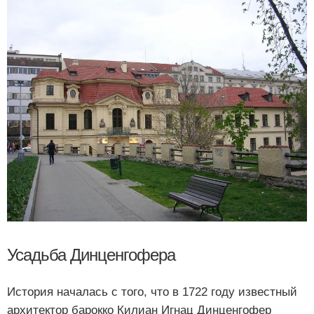
Усадьба Динценгофера
История началась с того, что в 1722 году известный
архитектор барокко Килиан Игнац Динценгофер