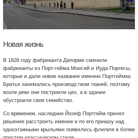
Новая жизнь
В 1828 году фабриканта Делорме сменили
фабриканты из Порт-гейма Моисей и Иуда Поргесы,
которые и дали новое название имению Портгеймка.
Братья занимались производством тканей, поэтому
возле реки они построили цех, а в здании
обустроили свое семейство.
Со временем, наследник Йозеф Портгейм принял
решение расстроить имение и по его приказу над
одноэтажными крыльями появились флигеля в более
простом классическом стиле.