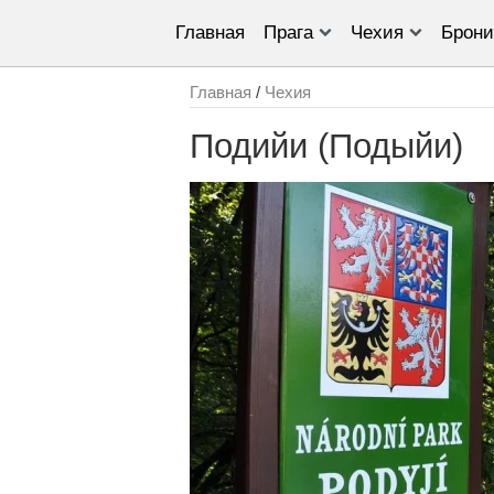
Главная
Прага
Чехия
Брони
Главная
/
Чехия
Подийи (Подыйи)