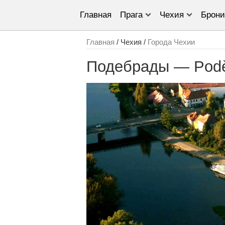
Главная
Прага
Чехия
Брони
Главная
/ Чехия /
Города Чехии
Подебрады — Pod