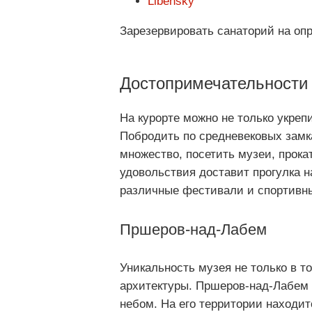
Libensky
Зарезервировать санаторий на о
Достопримечательности
На курорте можно не только укреп
Побродить по средневековых замка
множество, посетить музеи, прока
удовольствия доставит прогулка н
различные фестивали и спортивн
Пршеров-над-Лабем
Уникальность музея не только в т
архитектуры. Пршеров-над-Лабем 
небом. На его территории находит