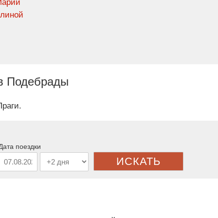
Марии
длиной
 в Подебрады
Праги.
Дата поездки
ИСКАТЬ