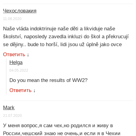
Чехословакия
11.08.2020
Naše vláda indoktrinuje naše děti a likviduje naše
školství, naposledy zavedla inkluzi do škol a překrucují
se dějiny.. bude to horší, lidi jsou už úplně jako ovce
Ответить
↓
Helga
04.05.2022
Do you mean the results of WW2?
Ответить
↓
Mark
21.07.2020
У меня вопрос,я сам чех,но родился и живу в
России,чешский знаю не очень,и если я в Чехии