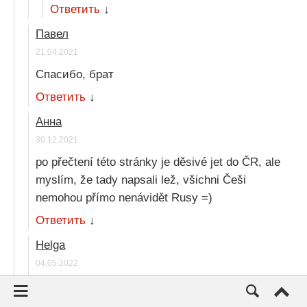
Ответить
↓
Павел
21.04.2021
Спасибо, брат
Ответить
↓
Анна
30.12.2021
po přečtení této stránky je děsivé jet do ČR, ale
myslím, že tady napsali lež, všichni Češi
nemohou přímo nenávidět Rusy =)
Ответить
↓
Helga
04.05.2022
I was in Prague 19 years ago and didn’t feel any
negativism towards me. Russians and Ukranians