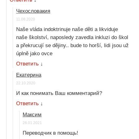
Чехословакия
11.08.2020
Naše vláda indoktrinuje naše děti a likviduje
naše školství, naposledy zavedla inkluzi do škol
a překrucují se dějiny.. bude to horší, lidi jsou už
úplně jako ovce
Ответить
↓
Екатерина
22.10.2020
И как понимать Ваш комментарий?
Ответить
↓
Максим
26.01.2021
Переводчик в помощь!