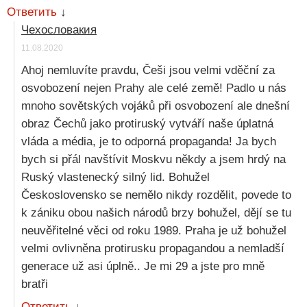
Ответить
↓
Чехословакия
11.08.2020
Ahoj nemluvíte pravdu, Češi jsou velmi vděční za
osvobození nejen Prahy ale celé země! Padlo u nás
mnoho sovětských vojáků při osvobození ale dnešní
obraz Čechů jako protiruský vytváří naše úplatná
vláda a média, je to odporná propaganda! Ja bych
bych si přál navštívit Moskvu někdy a jsem hrdý na
Ruský vlastenecký silný lid. Bohužel
Československo se nemělo nikdy rozdělit, povede to
k zániku obou našich národů brzy bohužel, dějí se tu
neuvěřitelné věci od roku 1989. Praha je už bohužel
velmi ovlivněna protirusku propagandou a nemladší
generace už asi úplně.. Je mi 29 a jste pro mně
bratři
Ответить
↓