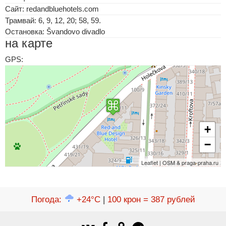
Сайт: redandbluehotels.com
Трамвай: 6, 9, 12, 20; 58, 59.
Остановка: Švandovo divadlo
на карте
GPS:
+
−
Leaflet | OSM & praga-praha.ru
Погода
:
+24°C
|
100 крон = 387 рублей