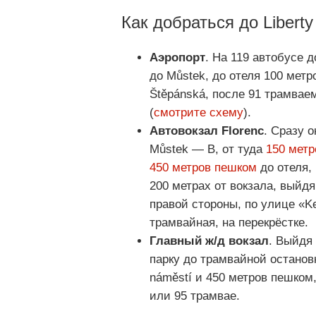
Как добраться до Liberty
Аэропорт
. На 119 автобусе 
до Můstek, до отеля 100 метр
Štěpánská, после 91 трамвае
(
смотрите схему
).
Автовокзал Florenc
. Сразу 
Můstek — B, от туда
150 метр
450 метров пешком
до отеля,
200 метрах от вокзала, выйд
правой стороны, по улице «Ke
трамвайная, на перекрёстке.
Главный ж/д вокзал
. Выйдя
парку до трамвайной остановк
náměstí и 450 метров пешком
или 95 трамвае.