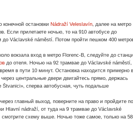
до конечной остановки
Nádraží Veleslavín
, далее на метро
ов. Если прилетаете ночью, то на 910 автобусе до
м до Václavské náměstí. Потом пройти пешком 400 метро
около вокзала вход в метро Florenc-В, следуйте до станц
ов
до отеля. Ночью на 92 трамвае до Václavské náměstí,
 время в пути 10 минут. Остановка находится примерно 
я через центральные двери двигайтесь прямо, держась
 Štvanici», сперва автобусная, чуть подальше
 через главный выход, поверните на право и пройдите п
и Hlavní nádraží, от туда на 9 трамвае до Václavské
, смотрите схему выше. Ночью тоже самое, только на 58