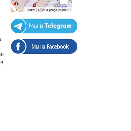
Leaflet | OSM & praga-praha.ru
в
ии
 и
в
о