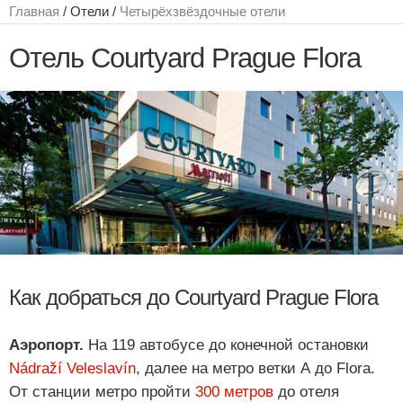
Главная
/ Отели /
Четырёхзвёздочные отели
Отель Courtyard Prague Flora
Как добраться до Courtyard Prague Flora
Аэропорт.
На 119 автобусе до конечной остановки
Nádraží Veleslavín
, далее на метро ветки А до Flora.
От станции метро пройти
300 метров
до отеля