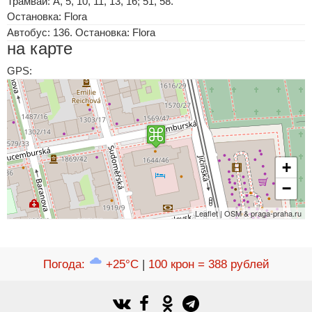
Трамвай: A, 5, 10, 11, 13, 16; 51, 58.
Остановка: Flora
Автобус: 136. Остановка: Flora
на карте
GPS:
+
−
Leaflet | OSM & praga-praha.ru
Погода
:
+25°C
|
100 крон = 388 рублей