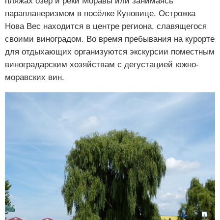
пляжах озер и реки Моравы или занимаясь
парапланеризмом в посёлке Куновице. Острожка
Нова Вес находится в центре региона, славящегося
своими виноградом. Во время пребывания на курорте
для отдыхающих организуются экскурсии поместным
виноградарским хозяйствам с дегустацией южно-
моравских вин.