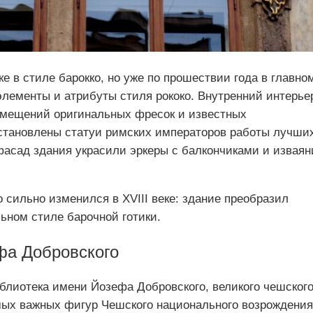
ке в стиле барокко, но уже по прошествии года в главно
элементы и атрибуты стиля рококо. Внутренний интерье
омещений оригинальных фресок и известных
становлены статуи римских императоров работы лучши
фасад здания украсили эркеры с балкончиками и изваян
 сильно изменился в ХVIII веке: здание преобразил
ьном стиле барочной готики.
фа Добровского
блиотека имени Йозефа Добровского, великого чешског
амых важных фигур Чешского национального возрождения