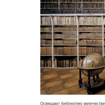
Освещают библиотеку величествен