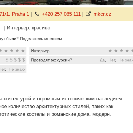
71/1, Praha 1
|
+420 257 085 111
|
mkcr.cz
|
Интерьер: красиво
тут были? Поделитесь мнением.
★
★
★
★
★
★
★
★
★
Интерьер
$
$
$
$
$
Проводят экскурсии?
Да
,
Нет
,
Не зна
Нет
,
Не знаю
архитектурой и огромным историческим наследием.
ное количество архитектурных стилей, таких как
 готические костелы и романские дома, модерн.