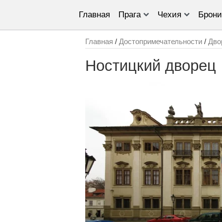
Главная
Прага
Чехия
Брони
Главная
/
Достопримечательности
/
Дво
Ностицкий дворец