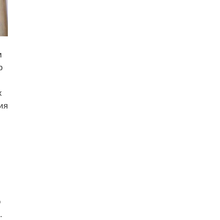
м
р
х
ия
о
.